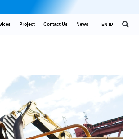
Se
vices
Project
Contact Us
News
EN
ID