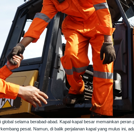
 global selama berabad-abad. Kapal-kapal besar memainkan peran p
kembang pesat. Namun, di balik perjalanan kapal yang mulus ini, ada