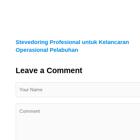
Stevedoring Profesional untuk Kelancaran
Operasional Pelabuhan
Leave a Comment
N
a
m
First
Y
e
o
*
u
r
C